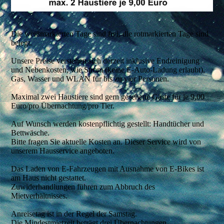
Die weißmarkierten Tage sind frei, die rotmarkierten Tage sind
belegt.
Unsere Preise
verstehen sich derzeit inklusive Endreinigung
und Nebenkosten, wie Strom (keine E-Auto-Ladung erlaubt),
Gas, Wasser und WLAN für bis zu vier Personen.
Maximal zwei Haustiere sind gern gesehene Gäste für je 9,00
Euro/pro Übernachtung/pro Tier.
Auf Wunsch werden kostenpflichtig gestellt:
Handtücher und
Bettwäsche.
Bitte fragen Sie aktuelle Kosten an. Dieser Service wird von
unserem Hausservice angeboten.
Das Laden von E-Fahrzeugen
mit Ausnahme von E-Bikes ist
am Haus nicht gestattet.
Zuwiderhandlungen führen zum Abbruch des
Mietverhältnisses.
Anreisetag ist in der Regel der Samstag.
Die Mindestmietzeit beträgt drei Übernachtungen.