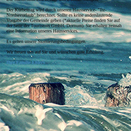
Der Kurbeitrag
wird durch unseren Hausservice- "Ihr-
Nordseeurlaub" berechnet. Sollte es keine anderslautende
Vorgabe der Gemeinde geben (*aktuelle Preise finden Sie auf
der Seite der Tourismus GmbH, Dornum). Sie erhalten zeitnah
eine Information unseres Hausservices.
Es gelten unsere Stornierungsbedingungen.
Wir freuen uns auf Sie und wünschen gute Erholung.
Ihre Familie Ehlers