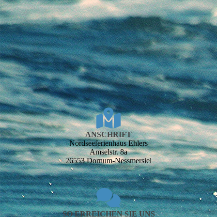
ANSCHRIFT
Nordsee­ferien­haus Ehlers
Amselstr. 8a
26553 Dornum-Nessmersiel
SO ERREICHEN SIE UNS